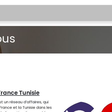
il
CCFT
Actualités
EchoNews
Rejoig
ous
ance Tunisie
un réseau d’affaires, qui
France et la Tunisie dans les